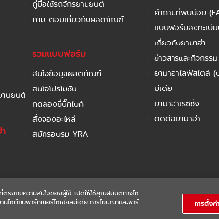
คู่มือใช้รถจักรยานยนต์
คำถามที่พบบ่อย (F
ถาม-ตอบเกี่ยวกับผลิตภัณฑ์
แบบฟอร์มลงทะเบียนร
เกี่ยวกับยามาฮ่า
รวมแบบฟอร์ม
ข่าวสารและกิจกรรม
ยามาฮ่าไลฟ์สไตล์ (
สนใจข้อมูลผลิตภัณฑ์
มีเดีย
สนใจโปรโมชัน
รยานยนต์
ยามาฮ่าเรซซิ่ง
ทดลองขี่บิ๊กไบค์
ติดต่อยามาฮ่า
สั่งจองอะไหล่
่า
สมัครอบรม YRA
ที่ตรงกับความสนใจของผู้ใช้ เปิดให้ใช้คุณสมบัติทางโซ
ใช้งานไซต์กับพาร์ทเนอร์โซเชียลมีเดีย การโฆษณาและพาร์
การตั้งค่า
 RESERVED
WARR