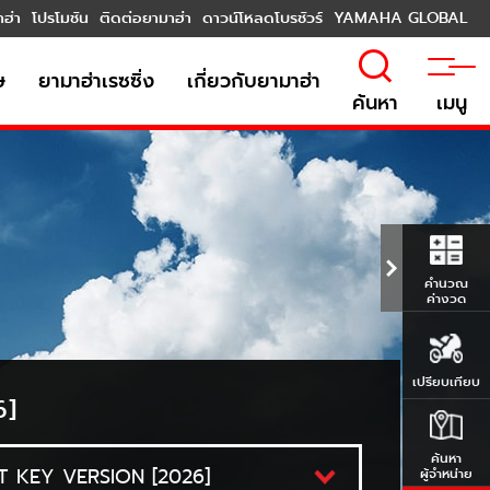
าฮ่า
โปรโมชัน
ติดต่อยามาฮ่า
ดาวน์โหลดโบรชัวร์
YAMAHA GLOBAL
ษ
ยามาฮ่าเรซซิ่ง
เกี่ยวกับยามาฮ่า
ค้นหา
เมนู
คำนวณ
ค่างวด
เปรียบเทียบ
6]
ค้นหา
ผู้จำหน่าย