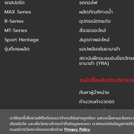
รถสปอร์ต
รถกอล์ฟ
MAX Series
ผลิตภัณฑ์ทางน้ำ
R-Series
อุปกรณ์ตกแต่ง
MT-Series
สั่งจองอะไหล่
Sport Heritage
สมุดภาพอะไหล่
รุ่นที่เคยผลิต
แอปพลิเคชันยามาฮ่า
สถาบันฝึกอบรมขับขี่รถจัก
ยามาฮ่า (YRA)
สนใจซื้อผลิตภัณฑ์ยามาฮ
ค้นหาผู้จำหน่าย
คำนวณค่างวดรถ
เปรียบเทียบรุ่นรถ
เราใช้คุกกี้เพื่อช่วยให้ไซต์ของเราทำงานได้อย่างถูกต้อง แสดงเนื้อหาและโฆษณา
ดาวน์โหลดโบรชัวร์
เชียลมีเดีย และเพื่อวิเคราะห์การเข้าถึงข้อมูลของเรา เรายังแบ่งปันข้อมูลการ
ทเนอร์การวิเคราะห์ของเราอีกด้วย
Privacy Policy
COPYRIGHT 2021 THAI YAMAHA MOTOR CO.,LTD. ALL RIGHTS