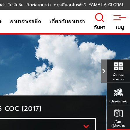
าฮ่า
โปรโมชัน
ติดต่อยามาฮ่า
ดาวน์โหลดโบรชัวร์
YAMAHA GLOBAL
ษ
ยามาฮ่าเรซซิ่ง
เกี่ยวกับยามาฮ่า
ค้นหา
เมนู
คำนวณ
ค่างวด
เปรียบเทียบ
 COC [2017]
ค้นหา
ผู้จำหน่าย