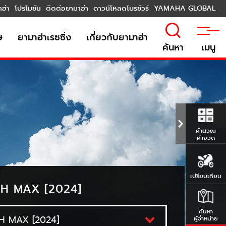
าฮ่า
โปรโมชัน
ติดต่อยามาฮ่า
ดาวน์โหลดโบรชัวร์
YAMAHA GLOBAL
ษ
ยามาฮ่าเรซซิ่ง
เกี่ยวกับยามาฮ่า
ค้นหา
เมนู
คำนวณ
ค่างวด
เปรียบเทียบ
H MAX [2024]
ค้นหา
ผู้จำหน่าย