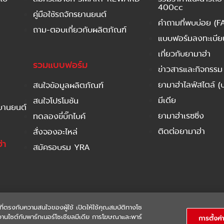
400cc
คู่มือใช้รถจักรยานยนต์
คำถามที่พบบ่อย (F
ถาม-ตอบเกี่ยวกับผลิตภัณฑ์
แบบฟอร์มลงทะเบียนร
เกี่ยวกับยามาฮ่า
รวมแบบฟอร์ม
ข่าวสารและกิจกรรม
ยามาฮ่าไลฟ์สไตล์ (
สนใจข้อมูลผลิตภัณฑ์
มีเดีย
สนใจโปรโมชัน
รยานยนต์
ยามาฮ่าเรซซิ่ง
ทดลองขี่บิ๊กไบค์
ติดต่อยามาฮ่า
สั่งจองอะไหล่
่า
สมัครอบรม YRA
ที่ตรงกับความสนใจของผู้ใช้ เปิดให้ใช้คุณสมบัติทางโซ
ใช้งานไซต์กับพาร์ทเนอร์โซเชียลมีเดีย การโฆษณาและพาร์
การตั้งค่า