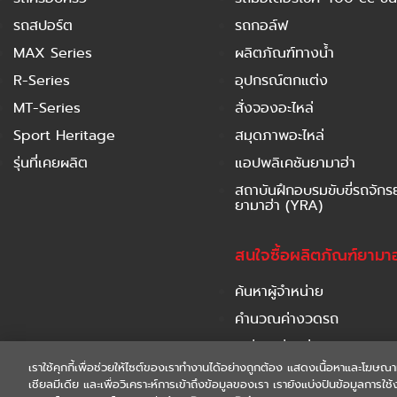
รถสปอร์ต
รถกอล์ฟ
MAX Series
ผลิตภัณฑ์ทางน้ำ
R-Series
อุปกรณ์ตกแต่ง
MT-Series
สั่งจองอะไหล่
Sport Heritage
สมุดภาพอะไหล่
รุ่นที่เคยผลิต
แอปพลิเคชันยามาฮ่า
สถาบันฝึกอบรมขับขี่รถจัก
ยามาฮ่า (YRA)
สนใจซื้อผลิตภัณฑ์ยามาฮ
ค้นหาผู้จำหน่าย
คำนวณค่างวดรถ
เปรียบเทียบรุ่นรถ
เราใช้คุกกี้เพื่อช่วยให้ไซต์ของเราทำงานได้อย่างถูกต้อง แสดงเนื้อหาและโฆษณา
ดาวน์โหลดโบรชัวร์
เชียลมีเดีย และเพื่อวิเคราะห์การเข้าถึงข้อมูลของเรา เรายังแบ่งปันข้อมูลการ