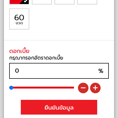
60
งวด
ดอกเบี้ย
กรุณากรอกอัตราดอกเบี้ย
%
ยืนยันข้อมูล