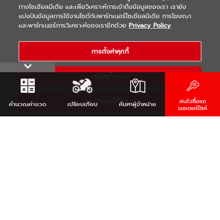
ทางโซเชียลมีเดีย และเพื่อวิเคราะห์การเข้าถึงข้อมูลของเรา เรายัง
แบ่งปันข้อมูลการใช้งานไซต์กับพาร์ทเนอร์โซเชียลมีเดีย การโฆษณา
|
|
WARRANTY
Terms & Conditions
และพาร์ทเนอร์การวิเคราะห์ของเราอีกด้วย
Privacy Policy
นโยบายความเป็นส่วนตัว
COPYRIGHT 2021 THAI YAMAHA MOTOR CO.,LTD. ALL RIGHTS
การตั้งค่าคุกกี้
RESERVED
ปฏิเสธทั้งหมด
ยอมรับคุกกี้ทั้งหมด
สนใจซื้อรถ
คำนวณ
ค่างวด
เปรียบเทียบ
ค้นหา
ผู้จำหน่าย
มอเตอร์ไซค์