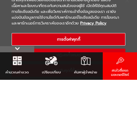
เนื้อหาและโฆษณาที่ตรงกับความสนใจของผู้ใช้ เปิดให้ใช้คุณสมบัติ
ทางโซเชียลมีเดีย และเพื่อวิเคราะห์การเข้าถึงข้อมูลของเรา เรายัง
แบ่งปันข้อมูลการใช้งานไซต์กับพาร์ทเนอร์โซเชียลมีเดีย การโฆษณา
|
|
WARRANTY
Terms & Conditions
และพาร์ทเนอร์การวิเคราะห์ของเราอีกด้วย
Privacy Policy
นโยบายความเป็นส่วนตัว
COPYRIGHT 2021 THAI YAMAHA MOTOR CO.,LTD. ALL RIGHTS
การตั้งค่าคุกกี้
RESERVED
ปฏิเสธทั้งหมด
ยอมรับคุกกี้ทั้งหมด
สนใจซื้อรถ
คำนวณ
ค่างวด
เปรียบเทียบ
ค้นหา
ผู้จำหน่าย
มอเตอร์ไซค์