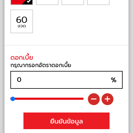
60
งวด
ดอกเบี้ย
กรุณากรอกอัตราดอกเบี้ย
%
ยืนยันข้อมูล