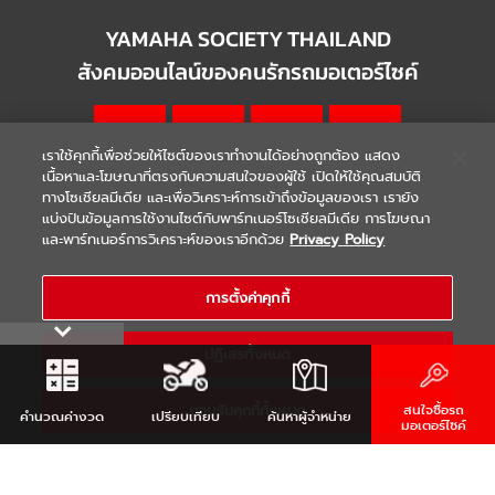
YAMAHA SOCIETY THAILAND
สังคมออนไลน์ของคนรักรถมอเตอร์ไซค์
เราใช้คุกกี้เพื่อช่วยให้ไซต์ของเราทำงานได้อย่างถูกต้อง แสดง
เนื้อหาและโฆษณาที่ตรงกับความสนใจของผู้ใช้ เปิดให้ใช้คุณสมบัติ
ทางโซเชียลมีเดีย และเพื่อวิเคราะห์การเข้าถึงข้อมูลของเรา เรายัง
แบ่งปันข้อมูลการใช้งานไซต์กับพาร์ทเนอร์โซเชียลมีเดีย การโฆษณา
|
|
WARRANTY
Terms & Conditions
และพาร์ทเนอร์การวิเคราะห์ของเราอีกด้วย
Privacy Policy
นโยบายความเป็นส่วนตัว
COPYRIGHT 2021 THAI YAMAHA MOTOR CO.,LTD. ALL RIGHTS
การตั้งค่าคุกกี้
RESERVED
ปฏิเสธทั้งหมด
ยอมรับคุกกี้ทั้งหมด
สนใจซื้อรถ
คำนวณ
ค่างวด
เปรียบเทียบ
ค้นหา
ผู้จำหน่าย
มอเตอร์ไซค์