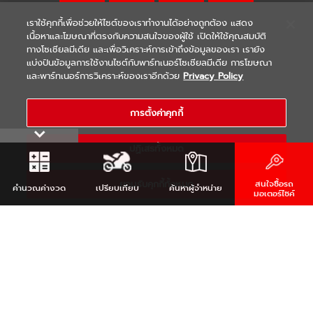
เราใช้คุกกี้เพื่อช่วยให้ไซต์ของเราทำงานได้อย่างถูกต้อง แสดง
เนื้อหาและโฆษณาที่ตรงกับความสนใจของผู้ใช้ เปิดให้ใช้คุณสมบัติ
ทางโซเชียลมีเดีย และเพื่อวิเคราะห์การเข้าถึงข้อมูลของเรา เรายัง
แบ่งปันข้อมูลการใช้งานไซต์กับพาร์ทเนอร์โซเชียลมีเดีย การโฆษณา
|
|
WARRANTY
Terms & Conditions
และพาร์ทเนอร์การวิเคราะห์ของเราอีกด้วย
Privacy Policy
นโยบายความเป็นส่วนตัว
COPYRIGHT 2021 THAI YAMAHA MOTOR CO.,LTD. ALL RIGHTS
การตั้งค่าคุกกี้
RESERVED
ปฏิเสธทั้งหมด
ยอมรับคุกกี้ทั้งหมด
สนใจซื้อรถ
คำนวณ
ค่างวด
เปรียบเทียบ
ค้นหา
ผู้จำหน่าย
มอเตอร์ไซค์