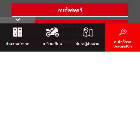
COPYRIGHT 2021 THAI YAMAHA MOTOR CO.,LTD. ALL RIGHTS
การตั้งค่าคุกกี้
RESERVED
ปฏิเสธทั้งหมด
ยอมรับคุกกี้ทั้งหมด
สนใจซื้อรถ
คำนวณ
ค่างวด
เปรียบเทียบ
ค้นหา
ผู้จำหน่าย
มอเตอร์ไซค์