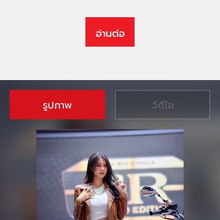
อ่านต่อ
รูปภาพ
วีดีโอ