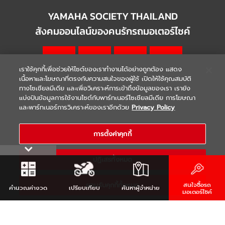
YAMAHA SOCIETY THAILAND
สังคมออนไลน์ของคนรักรถมอเตอร์ไซค์
เราใช้คุกกี้เพื่อช่วยให้ไซต์ของเราทำงานได้อย่างถูกต้อง แสดง
เนื้อหาและโฆษณาที่ตรงกับความสนใจของผู้ใช้ เปิดให้ใช้คุณสมบัติ
ทางโซเชียลมีเดีย และเพื่อวิเคราะห์การเข้าถึงข้อมูลของเรา เรายัง
แบ่งปันข้อมูลการใช้งานไซต์กับพาร์ทเนอร์โซเชียลมีเดีย การโฆษณา
|
|
WARRANTY
Terms & Conditions
และพาร์ทเนอร์การวิเคราะห์ของเราอีกด้วย
Privacy Policy
นโยบายความเป็นส่วนตัว
COPYRIGHT 2021 THAI YAMAHA MOTOR CO.,LTD. ALL RIGHTS
การตั้งค่าคุกกี้
RESERVED
ปฏิเสธทั้งหมด
ยอมรับคุกกี้ทั้งหมด
สนใจซื้อรถ
คำนวณ
ค่างวด
เปรียบเทียบ
ค้นหา
ผู้จำหน่าย
มอเตอร์ไซค์