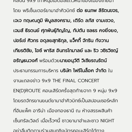
ศิลปิน 9x9 เก้าหนุ่มไอดอลแถวหน้าของเมืองไทยนำ
โดย พรีเซ็นเตอร์ยามาฮ่าคิวบิกซ์
ต่อ ธนภพ ลีรัตนขจร,
เจเจ กฤษณภูมิ พิบูลสงคราม, เติร์ด ลภัส งามเชวง,
เจมส์ ธีรดนย์ ศุภพันธุ์ภิญโญ, กัปตัน ชลธร คงยิ่งยง,
ปอร์เช่ ศิวกร อดุลยสุทธิกุล, แจ็คกี้ จักริน กังวาน
เกียรติชัย, ไอซ์ พาริส อินทรโกมาลย์ และ ริว วชิรวิชญ์
อรัญธนวงศ์
พร้อมด้วย
นายอนุวัติ วิเชียรณรัตน์
ประธานกรรมการบริหาร
บริษัท โฟร์โนล็อค จำกัด
ใน
งานแถลงข่าว 9x9 THE FINAL CONCERT
EN(D)ROUTE คอนเสิร์ตครั้งสุดท้ายจาก 9 หนุ่ม 9x9
โดยรถจักรยานยนต์ยามาฮ่าคิวบิกซ์เป็นสปอนเซอร์หลัก
ที่อิมแพ็ค อารีน่า เมืองทองธานี ณ ห้างสรรพสินค้า
เซ็นทรัลเวิลด์ เมื่อเร็วๆนี้ ชาวยามาฮ่าและชาว NIGHT
อย่าลืมติดตามร่วมสนุกชิงบัตรคอนเสิร์ตได้ทาง