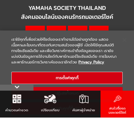
YAMAHA SOCIETY THAILAND
สังคมออนไลน์ของคนรักรถมอเตอร์ไซค์
เราใช้คุกกี้เพื่อช่วยให้ไซต์ของเราทำงานได้อย่างถูกต้อง แสดง
เนื้อหาและโฆษณาที่ตรงกับความสนใจของผู้ใช้ เปิดให้ใช้คุณสมบัติ
ทางโซเชียลมีเดีย และเพื่อวิเคราะห์การเข้าถึงข้อมูลของเรา เรายัง
แบ่งปันข้อมูลการใช้งานไซต์กับพาร์ทเนอร์โซเชียลมีเดีย การโฆษณา
|
|
WARRANTY
Terms & Conditions
และพาร์ทเนอร์การวิเคราะห์ของเราอีกด้วย
Privacy Policy
นโยบายความเป็นส่วนตัว
COPYRIGHT 2021 THAI YAMAHA MOTOR CO.,LTD. ALL RIGHTS
การตั้งค่าคุกกี้
RESERVED
ปฏิเสธทั้งหมด
ยอมรับคุกกี้ทั้งหมด
สนใจซื้อรถ
คำนวณ
ค่างวด
เปรียบเทียบ
ค้นหา
ผู้จำหน่าย
มอเตอร์ไซค์