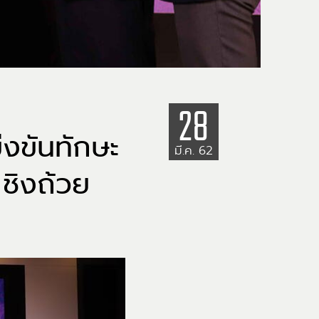
28
่งขันทักษะ
มี.ค. 62
ชิงถ้วย