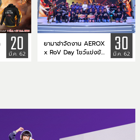
20
30
ค
ยามาฮ่าจัดงาน AEROX
x RoV Day โชว์แข่งขัน
มี.ค. 62
มี.ค. 62
สดเกม RoV ชิง
10,000 คูปอง พร้อม
แมทช์สุดพิเศษกับทีม
บุรีรัมย์ ยูไนเต็ด อีส
ปอร์ต ทีมแข่งชั้นนำของ
เมืองไทย