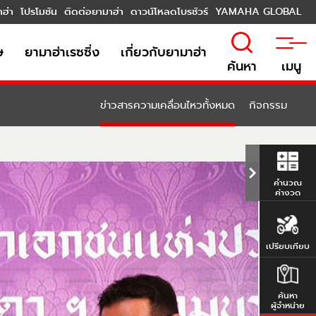
าฮ่า
โปรโมชัน
ติดต่อยามาฮ่า
ดาวน์โหลดโบรชัวร์
YAMAHA GLOBAL
ษ
ยามาฮ่าเรซซิ่ง
เกี่ยวกับยามาฮ่า
ค้นหา
เมนู
ข่าวสารความเคลื่อนไหวทั้งหมด
กิจกรรม
คำนวณ
ค่างวด
เปรียบเทียบ
ค้นหา
ผู้จำหน่าย