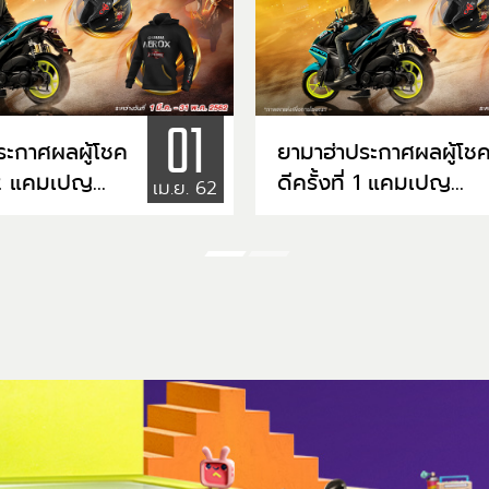
01
ระกาศผลผู้โชค
ยามาฮ่าประกาศผลผู้โช
ปญ
ดีครั้งที่ 1 แคมเปญ
เม.ย. 62
A AEROX
"YAMAHA AEROX
T"
MVP SET"