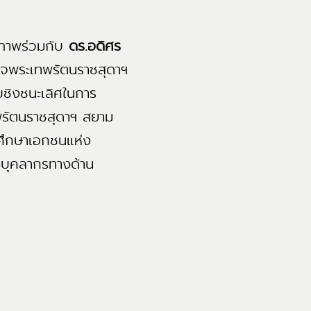
ภาพร่วมกับ
ดร.อดิศร
็จพระเทพรัตนราชสุดาฯ
บชิงชนะเลิศในการ
พรัตนราชสุดาฯ สยาม
วศึกษาเอกชนแห่ง
าบุคลากรทางด้าน