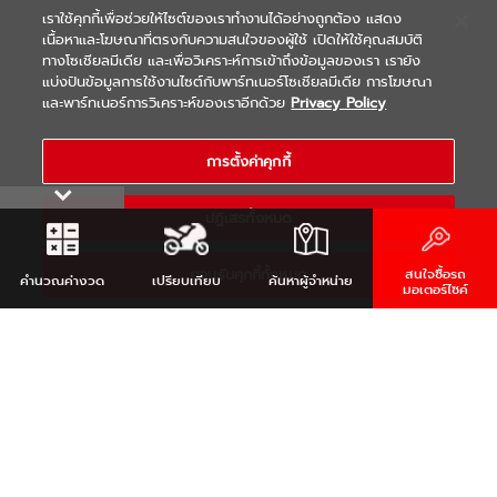
เราใช้คุกกี้เพื่อช่วยให้ไซต์ของเราทำงานได้อย่างถูกต้อง แสดง
เนื้อหาและโฆษณาที่ตรงกับความสนใจของผู้ใช้ เปิดให้ใช้คุณสมบัติ
ทางโซเชียลมีเดีย และเพื่อวิเคราะห์การเข้าถึงข้อมูลของเรา เรายัง
แบ่งปันข้อมูลการใช้งานไซต์กับพาร์ทเนอร์โซเชียลมีเดีย การโฆษณา
|
|
WARRANTY
Terms & Conditions
และพาร์ทเนอร์การวิเคราะห์ของเราอีกด้วย
Privacy Policy
นโยบายความเป็นส่วนตัว
COPYRIGHT 2021 THAI YAMAHA MOTOR CO.,LTD. ALL RIGHTS
การตั้งค่าคุกกี้
RESERVED
ปฏิเสธทั้งหมด
ยอมรับคุกกี้ทั้งหมด
สนใจซื้อรถ
คำนวณ
ค่างวด
เปรียบเทียบ
ค้นหา
ผู้จำหน่าย
มอเตอร์ไซค์