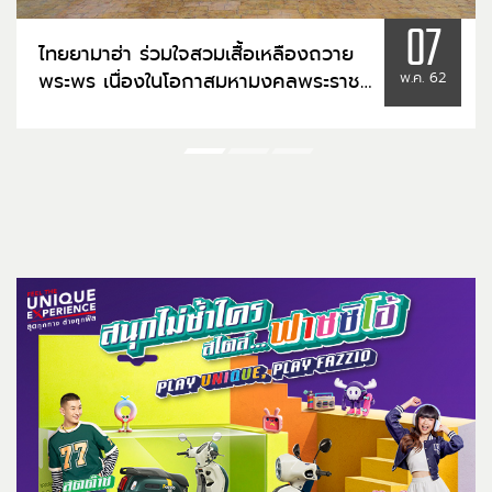
07
ไทยยามาฮ่า ร่วมใจสวมเสื้อเหลืองถวาย
พระพร เนื่องในโอกาสมหามงคลพระราช
พ.ค. 62
พิธีบรมราชาภิเษก พุทธศักราช ๒๕๖๒