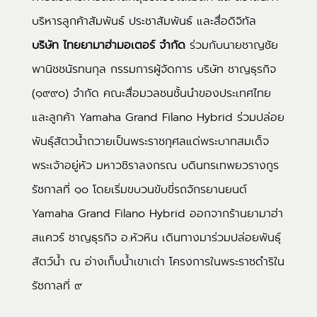
บริหารลูกค้าสัมพันธ์ ประชาสัมพันธ์ และสื่อดิจิทัล
บริษัท ไทยยามาฮ่ามอเตอร์ จำกัด
ร่วมกับนายชาญชัย
พานิชชนัรทนกุล กรรมการผู้จัดการ บริษัท ชาญธุรกิจ
(๑๙๙๐) จำกัด คณะสื่อมวลชนชั้นนำของประเทศไทย
และลูกค้า Yamaha Grand Filano Hybrid ร่วมปล่อย
พันธุ์สัตวน้ำถวายเป็นพระราชกุศลแด่พระบาทสมเด็จ
พระเจ้าอยู่หัว มหาวชิราลงกรณ บดินทรเทพยวรางกูร
รัชกาลที่ ๑๐ โดยเริ่มขบวนขับขี่รถจักรยานยนต์
Yamaha Grand Filano Hybrid ออกจากร้านยามาฮ่า
สแควร์ ชาญธุรกิจ อ.หัวหิน เดินทางมาร่วมปล่อยพันธุ์
สัตว์น้ำ ณ อ่างเก็บน้ำเขาเต่า โครงการในพระราชดำริใน
รัชกาลที่ ๙