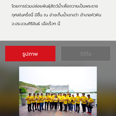
โดยการร่วมปล่อยพันธุ์สัตว์น้ำเพื่อถวายเป็นพระราช
กุศลในครั้งนี้ มีขึ้น ณ อ่างเก็บน้ำเขาเต่า อำเภอหัวหิน
จ.ประจวบคีรีขันธ์ เมื่อเร็วๆ นี้
รูปภาพ
วีดีโอ