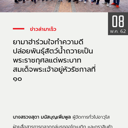
08
ข่าวล่ามาเร็ว
พ.ค. 62
ยามาฮ่าร่วมใจทำความดี
ปล่อยพันธุ์สัตว์น้ำถวายเป็น
พระราชกุศลแด่พระบาท
สมเด็จพระเจ้าอยู่หัวรัชกาลที่
๑๐
นางสรวงสุดา มนัสบุญเพิ่มพูล
ผู้จัดการทั่วไปอาวุโส
ฝ่ายสื่อสารการตลาดกลุ่มรถออโตเมติก และตราสินค้า