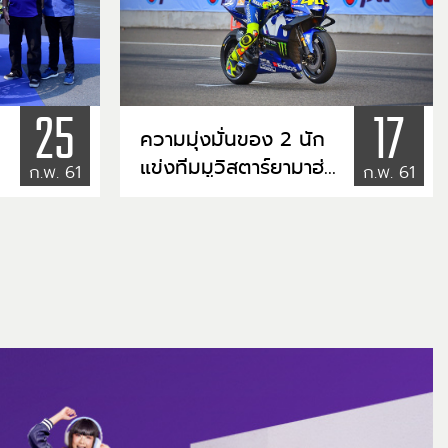
25
17
ความมุ่งมั่นของ 2 นัก
แข่งทีมมูวิสตาร์ยามาฮ่า
ก.พ. 61
ก.พ. 61
น
กับครั้งแรกบนแทร็
คช้างฯ เซอร์กิต