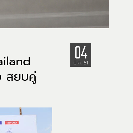
04
ailand
มี.ค. 61
 สยบคู่