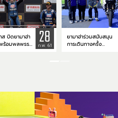
28
าส บิดยามาฮ่า
ยามาฮ่าร่วมสนับสนุน
พร้อมพลพรรค
การเดินทางครั้ง
ก.พ. 61
 ยึดโพเดี้ยม
ประวัติศาสตร์คนไทยค
แรก พิชิต 7 ทวีป ด้วย
ort600
Yamaha Super
Tenere