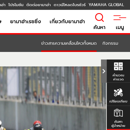
าฮ่า
โปรโมชัน
ติดต่อยามาฮ่า
ดาวน์โหลดโบรชัวร์
YAMAHA GLOBAL
ษ
ยามาฮ่าเรซซิ่ง
เกี่ยวกับยามาฮ่า
ค้นหา
เมนู
ข่าวสารความเคลื่อนไหวทั้งหมด
กิจกรรม
คำนวณ
ค่างวด
เปรียบเทียบ
ค้นหา
ผู้จำหน่าย