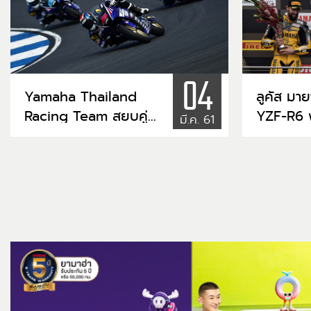
04
Yamaha Thailand
ลูคัส มาย
Racing Team สยบคู่
YZF-R6 
มี.ค. 61
แข่ง คว้าชัยอันดับ 1 ศึก
R-Series
ชิงแชมป์เอเชีย รุ่น Asia
World
Production 250cc.
SuperSp
แบบเหนือชั้น!!