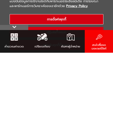
แบ่งปันข้อมูลการใช้งานไซต์กับพาร์ทเนอร์โซเชียลมีเดีย การโฆษณา
|
|
WARRANTY
Terms & Conditions
และพาร์ทเนอร์การวิเคราะห์ของเราอีกด้วย
Privacy Policy
นโยบายความเป็นส่วนตัว
COPYRIGHT 2021 THAI YAMAHA MOTOR CO.,LTD. ALL RIGHTS
การตั้งค่าคุกกี้
RESERVED
ปฏิเสธทั้งหมด
ยอมรับคุกกี้ทั้งหมด
สนใจซื้อรถ
คำนวณ
ค่างวด
เปรียบเทียบ
ค้นหา
ผู้จำหน่าย
มอเตอร์ไซค์