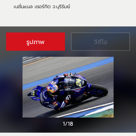
เนชั่นแนล เซอร์กิต จ.บุรีรัมย์
รูปภาพ
วีดีโอ
1/18