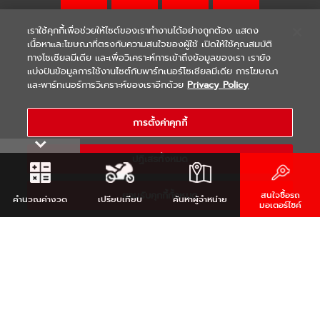
เราใช้คุกกี้เพื่อช่วยให้ไซต์ของเราทำงานได้อย่างถูกต้อง แสดง
เนื้อหาและโฆษณาที่ตรงกับความสนใจของผู้ใช้ เปิดให้ใช้คุณสมบัติ
ทางโซเชียลมีเดีย และเพื่อวิเคราะห์การเข้าถึงข้อมูลของเรา เรายัง
แบ่งปันข้อมูลการใช้งานไซต์กับพาร์ทเนอร์โซเชียลมีเดีย การโฆษณา
|
|
WARRANTY
Terms & Conditions
และพาร์ทเนอร์การวิเคราะห์ของเราอีกด้วย
Privacy Policy
นโยบายความเป็นส่วนตัว
COPYRIGHT 2021 THAI YAMAHA MOTOR CO.,LTD. ALL RIGHTS
การตั้งค่าคุกกี้
RESERVED
ปฏิเสธทั้งหมด
ยอมรับคุกกี้ทั้งหมด
สนใจซื้อรถ
คำนวณ
ค่างวด
เปรียบเทียบ
ค้นหา
ผู้จำหน่าย
มอเตอร์ไซค์