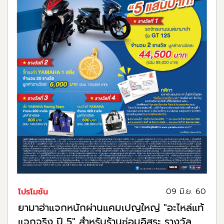
09 มิ.ย. 60
โปรโมชัน
ยามาฮ่าแจกหนักผ่านแคมเปญใหญ่ "อะไหล่แท้
แจกจริง ปี 5" สำหรับร้านซ่อมอิสระ รางวัล