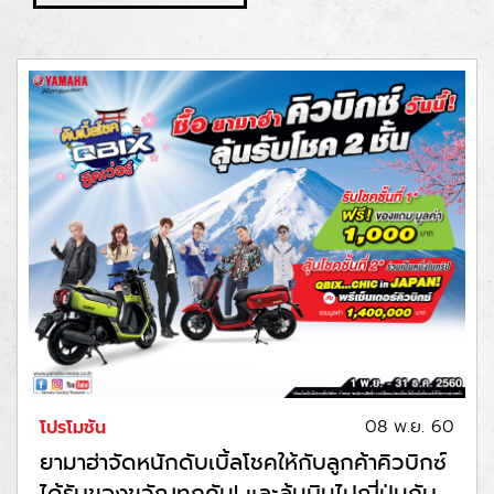
08 พ.ย. 60
โปรโมชัน
ยามาฮ่าจัดหนักดับเบิ้ลโชคให้กับลูกค้าคิวบิกซ์
ได้รับของขวัญทุกคัน! และลุ้นบินไปญี่ปุ่นกับ