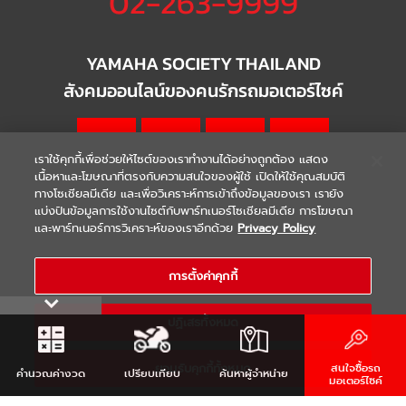
02-263-9999
YAMAHA SOCIETY THAILAND
สังคมออนไลน์ของคนรักรถมอเตอร์ไซค์
เราใช้คุกกี้เพื่อช่วยให้ไซต์ของเราทำงานได้อย่างถูกต้อง แสดง
เนื้อหาและโฆษณาที่ตรงกับความสนใจของผู้ใช้ เปิดให้ใช้คุณสมบัติ
ทางโซเชียลมีเดีย และเพื่อวิเคราะห์การเข้าถึงข้อมูลของเรา เรายัง
แบ่งปันข้อมูลการใช้งานไซต์กับพาร์ทเนอร์โซเชียลมีเดีย การโฆษณา
|
|
WARRANTY
Terms & Conditions
และพาร์ทเนอร์การวิเคราะห์ของเราอีกด้วย
Privacy Policy
นโยบายความเป็นส่วนตัว
COPYRIGHT 2021 THAI YAMAHA MOTOR CO.,LTD. ALL RIGHTS
การตั้งค่าคุกกี้
RESERVED
ปฏิเสธทั้งหมด
ยอมรับคุกกี้ทั้งหมด
สนใจซื้อรถ
คำนวณ
ค่างวด
เปรียบเทียบ
ค้นหา
ผู้จำหน่าย
มอเตอร์ไซค์