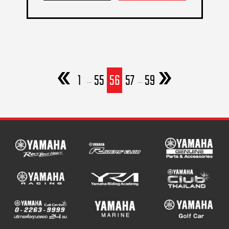
1
55
56
57
59
...
...