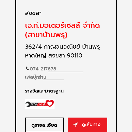
สงขลา
เอ.ที.มอเตอร์เซลส์ จำกัด
(สาขาบ้านพรุ)
362/4 กาญจนวณิชย์ บ้านพรุ
หาดใหญ่ สงขลา 90110
074-217678
เฟสบุ๊กร้าน
รางวัลและมาตรฐาน
ดูเส้นทาง
ดูรายละเอียด