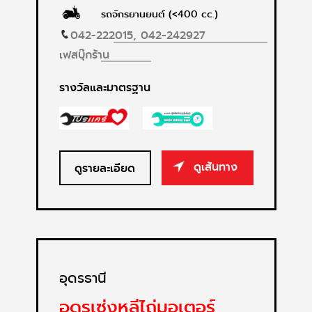
รถจักรยานยนต์ (<400 cc.)
042-222015,
042-242927
เฟสบุ๊กร้าน
รางวัลและมาตรฐาน
ดูเส้นทาง
ดูรายละเอียด
อุดรธานี
อุดรเซ่งหลีไถ่มอเตอร์