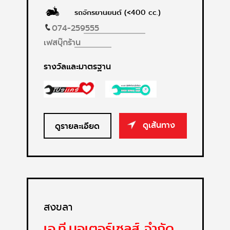
รถจักรยานยนต์ (<400 cc.)
074-259555
เฟสบุ๊กร้าน
รางวัลและมาตรฐาน
ดูเส้นทาง
ดูรายละเอียด
สงขลา
เอ.ที.มอเตอร์เซลส์ จำกัด