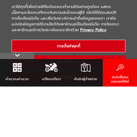
เราใช้คุกกี้เพื่อช่วยให้ไซต์ของเราทำงานได้อย่างถูกต้อง แสดง
เนื้อหาและโฆษณาที่ตรงกับความสนใจของผู้ใช้ เปิดให้ใช้คุณสมบัติ
ทางโซเชียลมีเดีย และเพื่อวิเคราะห์การเข้าถึงข้อมูลของเรา เรายัง
แบ่งปันข้อมูลการใช้งานไซต์กับพาร์ทเนอร์โซเชียลมีเดีย การโฆษณา
|
|
WARRANTY
Terms & Conditions
และพาร์ทเนอร์การวิเคราะห์ของเราอีกด้วย
Privacy Policy
นโยบายความเป็นส่วนตัว
COPYRIGHT 2021 THAI YAMAHA MOTOR CO.,LTD. ALL RIGHTS
การตั้งค่าคุกกี้
RESERVED
ปฏิเสธทั้งหมด
ยอมรับคุกกี้ทั้งหมด
สนใจซื้อรถ
คำนวณ
ค่างวด
เปรียบเทียบ
ค้นหา
ผู้จำหน่าย
มอเตอร์ไซค์