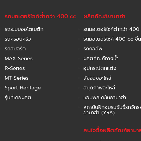
รถมอเตอร์ไซค์ต่ำกว่า 400 cc
ผลิตภัณฑ์ยามาฮ่า
รถระบบออโตเมติก
รถมอเตอร์ไซค์ต่ำกว่า 400
รถครอบครัว
รถมอเตอร์ไซค์ 400 cc ขึ้น
รถสปอร์ต
รถกอล์ฟ
MAX Series
ผลิตภัณฑ์ทางน้ำ
R-Series
อุปกรณ์ตกแต่ง
MT-Series
สั่งจองอะไหล่
Sport Heritage
สมุดภาพอะไหล่
รุ่นที่เคยผลิต
แอปพลิเคชันยามาฮ่า
สถาบันฝึกอบรมขับขี่รถจัก
ยามาฮ่า (YRA)
สนใจซื้อผลิตภัณฑ์ยามาฮ