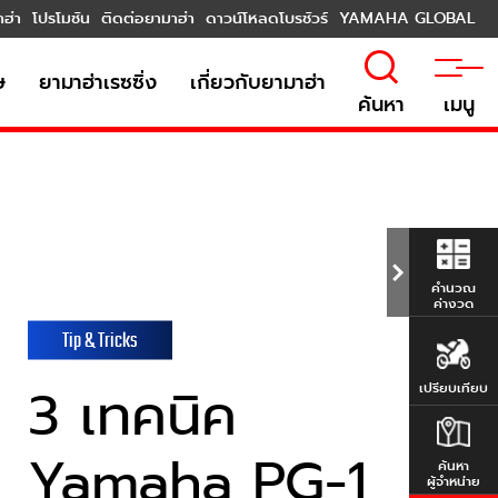
าฮ่า
โปรโมชัน
ติดต่อยามาฮ่า
ดาวน์โหลดโบรชัวร์
YAMAHA GLOBAL
ษ
ยามาฮ่าเรซซิ่ง
เกี่ยวกับยามาฮ่า
ค้นหา
เมนู
คำนวณ
ค่างวด
Tip & Tricks
3 เทคนิค
เปรียบเทียบ
Yamaha PG-1
ค้นหา
ผู้จำหน่าย